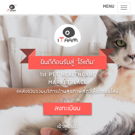
MENU
Toggl
navig
ยินดีต้อนรับสู่ ‘ไอ้แต้ม’
1st PET HEALTHCARE
MARKETPLACE
แหล่งรวบรวมบริการด้านสุขภาพสัตว์เลี้ยงออนไลน์
ลงทะเบียน
เข้าสู่ระบบ