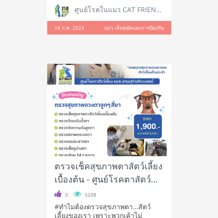
ศูนย์โรคในแมว CAT FRIENDLY CLINIC
18 ก.พ. 2023
แมว เห็บหมัดและการป้องกัน
ตรวจเช็คสุขภาพตาสัตว์เลี้ยง
เบื้องต้น - ศูนย์โรคตาสัตว์
เลี้ยง รพส.เศรษฐกิจ
0
3208
สัตวแพทย์
#ทำไมต้องตรวจสุขภาพตา…สัตว์
เลี้ยงของเรา เพราะพวกเค้าไม่