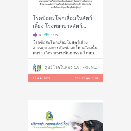
โรคข้อสะโพกเสื่อมในสัตว์
เลี้ยง โรงพยาบาลสัตว์
เศรษฐกิจสัตวแพทย์
0
3455
โรคข้อสะโพกเสื่อมในสัตว์เลี้ยง
สาเหตุของการเกิดข้อสะโพกเสื่อมนั้น
พบว่า เกิดจากทางพันธุกรรม โภชนา
กา
ศูนย์โรคในแมว CAT FRIENDLY CLINIC
12 ธ.ค. 2022
สุนัข กระดูกและข้อ