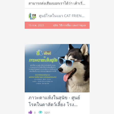
สามารถส่งเสียงบอกเราได้ว่า เค้าเริ่ม
มองภาพไ
ศูนย์โรคในแมว CAT FRIENDLY CLINIC
15 ก.พ. 2023
สุนัข วิธีการเลี้ยง และการดูแล
ภาวะตาแห้งในสุนัข - ศูนย์
โรคในตาสัตว์เลี้ยง โรง
พยาบาลสัตว์เศรษฐกิจ
0
3201