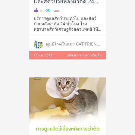
และสัตว์ป่วยหลังผ่าตัด 24
ชั่วโมง
0
3404
บริการดูแลสัตว์ป่วยทั่วไป และสัตว์
ป่วยหลังผ่าตัด 24 ชั่วโมง โรง
พยาบาลสัตว์เศรษฐกิจสัตวแพทย์ ให้
บริก
ศูนย์โรคในแมว CAT FRIENDLY CLINIC
15 ธ.ค. 2022
สุนัข ตรวจร่างกายเบื้องต้น