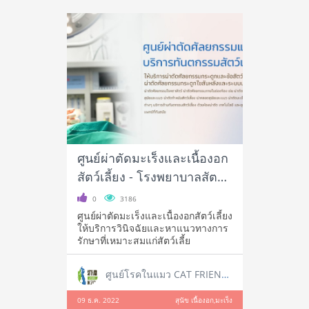
ศูนย์ผ่าตัดมะเร็งและเนื้องอก
สัตว์เลี้ยง - โรงพยาบาลสัตว์
เศรษฐกิจสัตวแพทย์
0
3186
ศูนย์ผ่าตัดมะเร็งและเนื้องอกสัตว์เลี้ยง
ให้บริการวินิจฉัยและหาแนวทางการ
รักษาที่เหมาะสมแก่สัตว์เลี้ย
ศูนย์โรคในแมว CAT FRIENDLY CLINIC
09 ธ.ค. 2022
สุนัข เนื้องอก,มะเร็ง