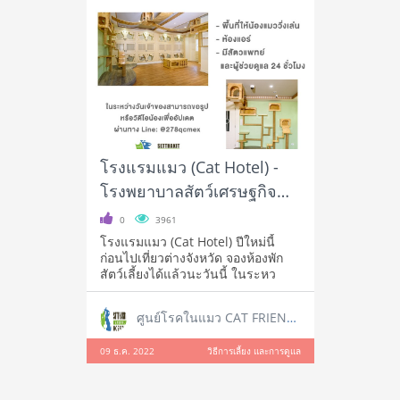
โรงแรมแมว (Cat Hotel) -
โรงพยาบาลสัตว์เศรษฐกิจ
สัตวแพทย์
0
3961
โรงแรมแมว (Cat Hotel) ปีใหม่นี้
ก่อนไปเที่ยวต่างจังหวัด จองห้องพัก
สัตว์เลี้ยงได้แล้วนะวันนี้ ในระหว
ศูนย์โรคในแมว CAT FRIENDLY CLINIC
09 ธ.ค. 2022
วิธีการเลี้ยง และการดูแล