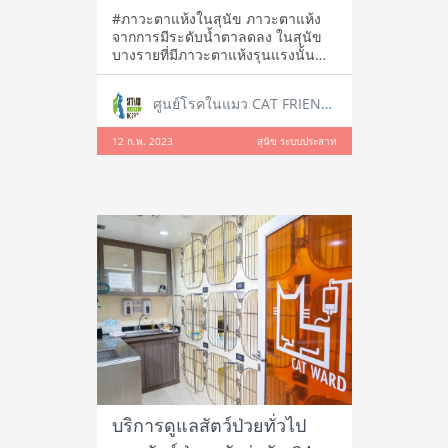
สัตวแพทย์
#ภาวะตาแห้งในสุนัข ภาวะตาแห้ง
จากการมีระดับน้ำตาลดลง ในสุนัข
บางรายที่มีภาวะตาแห้งรุนแรงนั้น
อาจพบว่า
ศูนย์โรคในแมว CAT FRIENDLY CLINIC
12 ก.พ. 2023
สุนัข ระบบประสาท
บริการดูแลสัตว์ป่วยทั่วไป