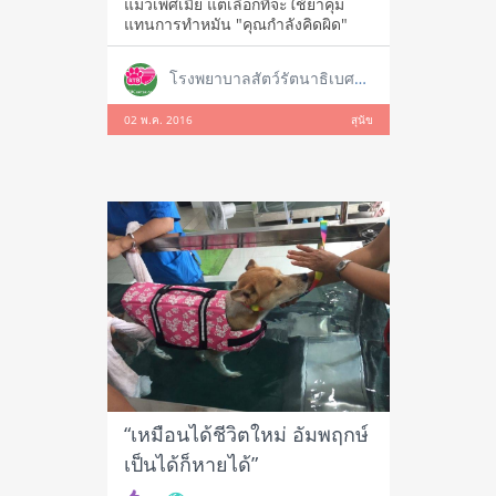
แมวเพศเมีย แต่เลือกที่จะใช้ยาคุม
แทนการทำหมัน "คุณกำลังคิดผิด"
โรงพยาบาลสัตว์รัตนาธิเบศร์ สาขาใหญ่ ราชพฤกษ์
02 พ.ค. 2016
สุนัข
“เหมือนได้ชีวิตใหม่ อัมพฤกษ์
เป็นได้ก็หายได้”