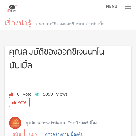
MENU
Tog
nav
เรื่องน่ารู้
> คุณสมบัติของออกซิเจนนาโนบับเบิ้ล
คุณสมบัติของออกซิเจนนาโน
บับเบิ้ล
0
Vote
5959
Views
Vote
ศูนย์กายภาพบำบัดและผิวหนังสัตว์เลี้ยง
สุนัข
แมว
ตรวจร่างกายเบื้องต้น