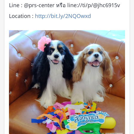
Line : @prs-center หรือ line://ti/p/@jhc6915v
Location :
http://bit.ly/2NQOwxd