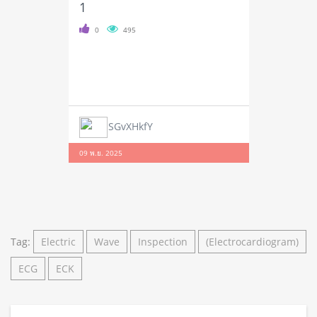
1
0
495
SGvXHkfY
09 พ.ย. 2025
Tag:
Electric
Wave
Inspection
(Electrocardiogram)
ECG
ECK