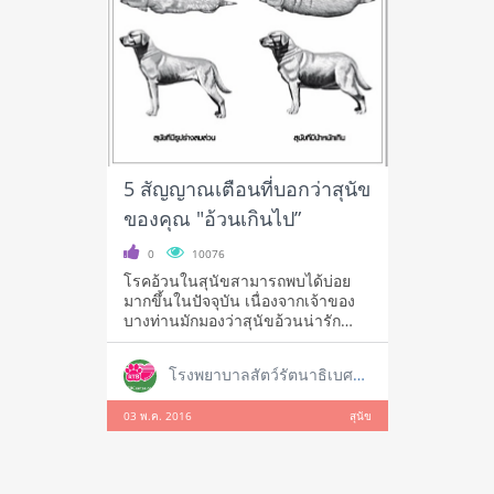
5 สัญญาณเตือนที่บอกว่าสุนัข
ของคุณ "อ้วนเกินไป”
0
10076
โรคอ้วนในสุนัขสามารถพบได้บ่อย
มากขึ้นในปัจจุบัน เนื่องจากเจ้าของ
บางท่านมักมองว่าสุนัขอ้วนน่ารัก
หรือร
โรงพยาบาลสัตว์รัตนาธิเบศร์ สาขาใหญ่ ราชพฤกษ์
03 พ.ค. 2016
สุนัข