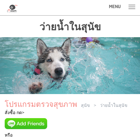
MENU
Tog
nav
ว่ายน้ำในสุนัข
โปรแกรมตรวจสุขภาพ
สุนัข
> ว่ายน้ำในสุนัข
สั่งซื้อ กด>
หรือ