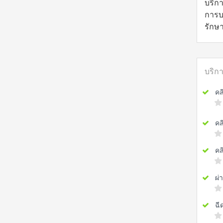
บริก
การบ
รักษ
บริก
คลิน
คลิ
คลิ
ผ่า
ฉีดเ