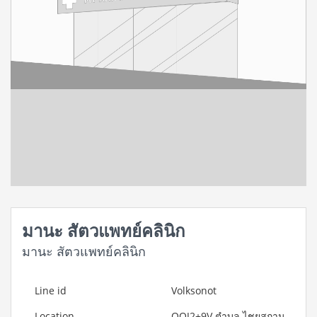
มานะ สัตวแพทย์คลินิก
มานะ สัตวแพทย์คลินิก
Line id
Volksonot
Location
QQJ2+9V ตำบล ไชยสถาน