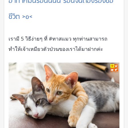
อากาศมันร้อนนนน ร้อนจนต้องร้องขอ
ชีวิต >o<
เรามี 5 วิธีง่ายๆ ที่ ‪#‎ทาสแมว‬ ทุกท่านสามารถ
ทำให้เจ้าเหมียวตัวป่วนของเราได้มาฝากค่ะ