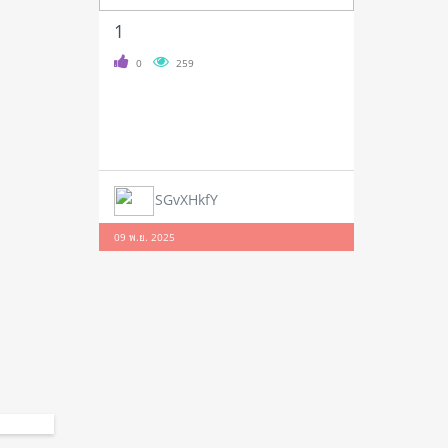
1
0
259
SGvXHkfY
09 พ.ย. 2025