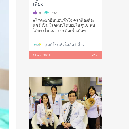
เลี้ยง
0
9964
‪#‎โรคพยาธิหนอนหัวใจ‬ ‪#‎รักน้องต้อง
แชร์‬ เป็นโรคที่พบได้บ่อยในสุนัข พบ
ได้บ้างในแมว การติดเชื้อเกิดข
ศูนย์โรคหัวใจสัตว์เลี้ยง
16 ส.ค. 2016
สุนัข