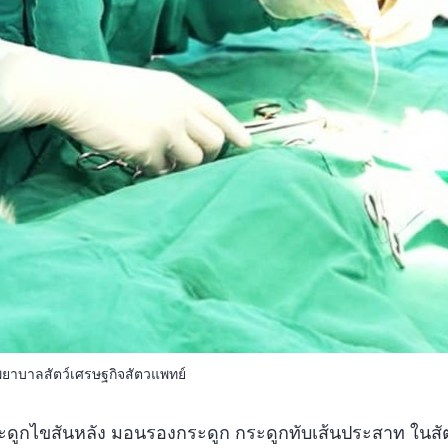
ยาบาลสัตว์เศรษฐกิจสัตวแพทย์
กระดูกไขสันหลัง มอนรองกระดูก กระดูกทับเส้นประสาท ในสัต