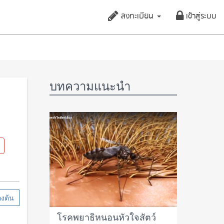
ลงทะเบียน
เข้าสู่ระบบ
บทความแนะนำ
องต้น
‎โรคพยาธิหนอนหัวใจ‬สัตว์