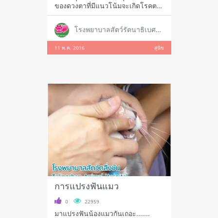
ของดวงตาที่มีแนวโน้มจะเกิดโรคตา
ได้ง
โรงพยาบาลสัตว์รัตนาธิเบศร์ สาขาใหญ่ ราชพฤกษ์
11 พ.ค. 2016
สุนัข
การแปรงฟันแมว
0
22959
มาแปรงฟันน้องแมวกันเถอะ.......