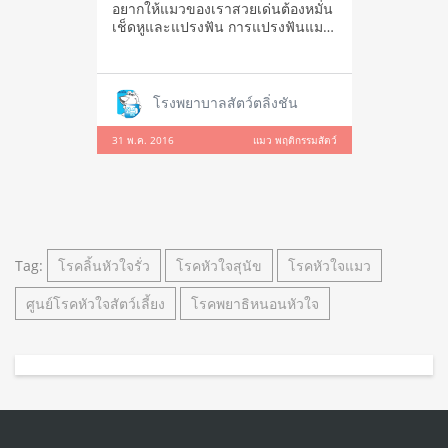
อยากให้แมวของเราสวยเด่นต้องหมั่น
เช็ดหูและแปรงฟัน การแปรงฟันแมว
ไม่ใช่
โรงพยาบาลสัตว์ตลิ่งชัน
31 พ.ค. 2016
แมว พฤติกรรมสัตว์
Tag:
โรคลิ้นหัวใจรั่ว
โรคหัวใจสุนัข
โรคหัวใจแมว
ศูนย์โรคหัวใจสัตว์เลี้ยง
โรคพยาธิหนอนหัวใจ