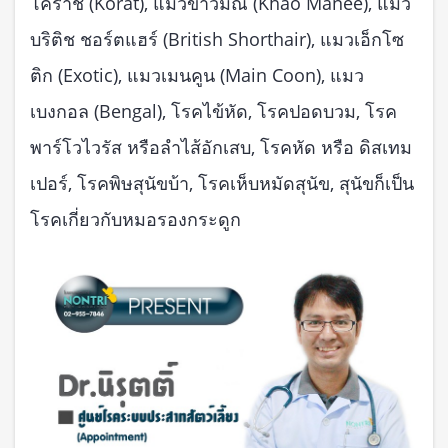
โคราช (Korat), แมวขาวมณี (Khao Manee), แมว
บริติช ชอร์ตแฮร์ (British Shorthair), แมวเอ็กโซ
ติก (Exotic), แมวเมนคูน (Main Coon), แมว
เบงกอล (Bengal), โรคไข้หัด, โรคปอดบวม, โรค
พาร์โวไวรัส หรือลำไส้อักเสบ, โรคหัด หรือ ดิสเทม
เปอร์, โรคพิษสุนัขบ้า, โรคเห็บหมัดสุนัข, สุนัขก็เป็น
โรคเกี่ยวกับหมอรองกระดูก