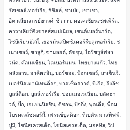
รัสเซลล์เทอร์เรีย, #ชิสห์, ชาเป่ย, เชาเชา,
อิตาเลียนเกรย์ฮาวด์, ชิวาวา, คอเคเซียนเชพเพิร์ด,
คาวาเลียร์คิงชาลส์สแปเนียล, เซนต์เบอร์นาร์ด,
ไซบีเรียนฮัสกี้, เยอรมันสปิตซ์,เคอร์รีบลูเทอร์เรีย, ช
เนาเซอร์, ซาลูกิ, ซามอยด์, ดัชชุน, ไอริชวูล์ฟฮา
วน์ด, ดัลเมเชียน, โดเบอร์แมน, ไทยบางแก้ว, ไทย
หลังอาน, อาคิตะอินุ, บอร์ซอย, บ็อกเซอร์, บาเซ็นจิ,
เบอร์นีสเมาน์เทนด็อก, บาสเซ็ตฮาวด์, บีเกิล, อิงลิช
บูลล์ด็อก, บูลล์เทอร์เรีย, ปอมเมอเรเนียน, บลัดฮา
วด์, ปั๊ก, เจแปนนิสชิน, คีชอน, ปักกิ่ง, พุดเดิ้ล, พ็อม
โบรคเวล์ชคอร์กี้, เฟรนช์บูลด็อก, ทิเบตัน มาสทิฟฟ์,
ปูมิ, ไชนีสเครสเต็ด, ไชนีสเครสเต็ด, มอลทีส, วิป