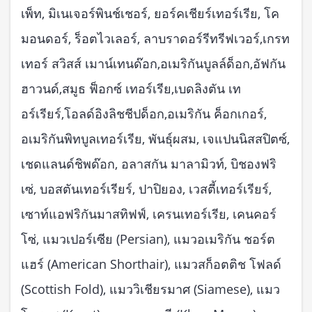
เพ็ท, มิเนเจอร์พินช์เชอร์, ยอร์คเชียร์เทอร์เรีย, โค
มอนดอร์, ร็อตไวเลอร์, ลาบราดอร์รีทรีฟเวอร์,เกรท
เทอร์ สวิสส์ เมาน์เทนด๊อก,อเมริกันบูลล์ด็อก,อัฟกัน
ฮาวนด์,สมูธ ฟ็อกซ์ เทอร์เรีย,เบดลิงตัน เท
อร์เรียร์,โอลด์อิงลิชชีปด็อก,อเมริกัน ค็อกเกอร์,
อเมริกันพิทบูลเทอร์เรีย, พันธุ์ผสม, เจแปนนิสสปิตซ์,
เชดแลนด์ชิพด๊อก, อลาสกัน มาลามิวท์, บิชองฟริ
เซ่, บอสตันเทอร์เรียร์, ปาปิยอง, เวสตี้เทอร์เรียร์,
เซาท์แอฟริกันมาสทิฟฟ์, เครนเทอร์เรีย, เคนคอร์
โซ่, แมวเปอร์เซีย (Persian), แมวอเมริกัน ชอร์ต
แฮร์ (American Shorthair), แมวสก็อตติช โฟลด์
(Scottish Fold), แมววิเชียรมาศ (Siamese), แมว