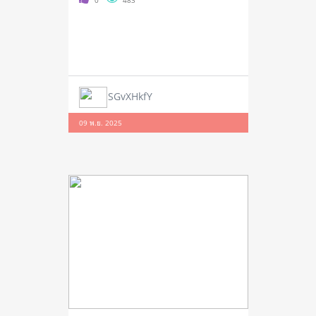
0
483
SGvXHkfY
09 พ.ย. 2025