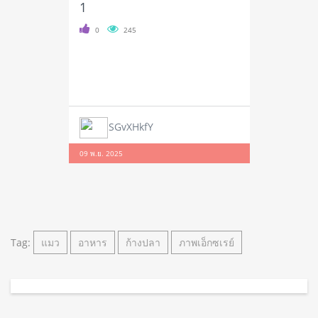
1
0
245
SGvXHkfY
09 พ.ย. 2025
Tag:
แมว
อาหาร
ก้างปลา
ภาพเอ็กซเรย์