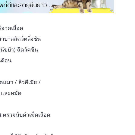
ิจาคเลือด
บาลสัตว์ตลิ่งชัน
นัขบ้า) ฉีดวัคซีน
เดือน
ดแมว / ลิวคีเมีย /
ใจและหมัด
 ตรวจนับค่าเม็ดเลือด