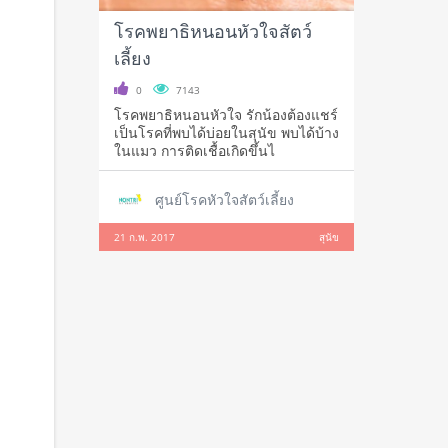
‪‎โรคพยาธิหนอนหัวใจ‬สัตว์
เลี้ยง
0
7143
‪‎โรคพยาธิหนอนหัวใจ‬ รักน้องต้องแชร์‬
เป็นโรคที่พบได้บ่อยในสุนัข พบได้บ้าง
ในแมว การติดเชื้อเกิดขึ้นไ
ศูนย์โรคหัวใจสัตว์เลี้ยง
21 ก.พ. 2017
สุนัข