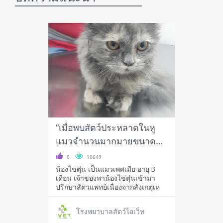
“เมื่อพบสัตว์ประหลาดในหู
แมวจำนวนมากมายขนาดนี้
คุณหมอจะทำอย่างไรดี”
0
10649
น้องไข่ตุ๋น เป็นแมวเพศเมีย อายุ 3
เดือน เจ้าของพาน้องไข่ตุ๋นเข้ามา
ปรึกษาสัตวแพทย์เนื่องจากสังเกตุเห
โรงพยาบาลสัตว์ไอเว็ท