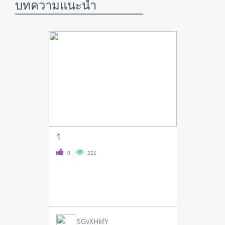
บทความแนะนำ
1
0
256
SGvXHkfY