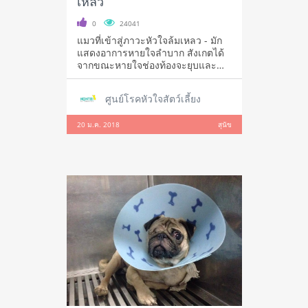
เหลว
0
24041
แมวที่เข้าสู่ภาวะหัวใจล้มเหลว - มัก
แสดงอาการหายใจลำบาก สังเกตได้
จากขณะหายใจช่องท้องจะยุบและ
ขยายแรงม
ศูนย์โรคหัวใจสัตว์เลี้ยง
20 ม.ค. 2018
สุนัข