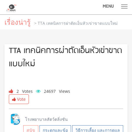
MENU
Tog
nav
เรื่องน่ารู้
> TTA เทคนิคการผ่าตัดเอ็นหัวเข่าขาดแบบใหม่
TTA เทคนิคการผ่าตัดเอ็นหัวเข่าขาด
แบบใหม่
2
Votes
24697
Views
Vote
โรงพยาบาลสัตว์ตลิ่งชัน
สุนัข
กระดูกและข้อ
วิธีการเลี้ยง และการดูแล