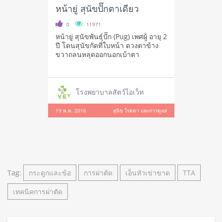
หน้ายู่ สุนัขปั๊กตาเดียว
0
11971
หน้ายู่ สุนัขพันธุ์ปั๊ก (Pug) เพศผู้ อายุ 2
ปี โดนสุนัขกัดที่ใบหน้า ดวงตาข้าง
ขวาถลนหลุดออกนอกเบ้าตา
โรงพยาบาลสัตว์ไอเว็ท
19 พ.ค. 2016
สุนัข โรคตา และการดูแล
Tag:
กระดูกและข้อ
การผ่าตัด
เอ็นหัวเข่าขาด
TTA
เทคนิคการผ่าตัด