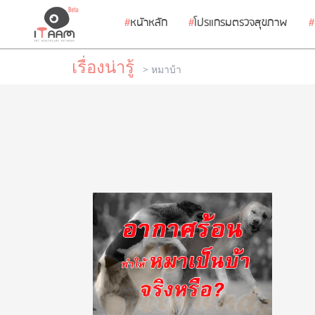
#
หนัาหลัก
#
โปรแกรมตรวจสุขภาพ
#
เรื่องน่ารู้
> หมาบ้า