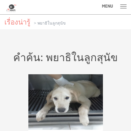
MENU
Tog
nav
เรื่องน่ารู้
> พยาธิในลูกสุนัข
คำค้น: พยาธิในลูกสุนัข