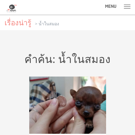
MENU
Tog
nav
เรื่องน่ารู้
> น้ำในสมอง
คำค้น: น้ำในสมอง